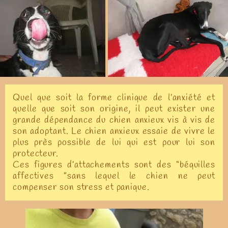
Quel que soit la forme clinique de l’anxiété et
quelle que soit son origine, il peut exister une
grande dépendance du chien anxieux vis à vis de
son adoptant. Le chien anxieux essaie de vivre le
plus près possible de lui qui est pour lui son
protecteur.
Ces figures d’attachements sont des “béquilles
affectives ”sans lequel le chien ne peut
compenser son stress et panique.