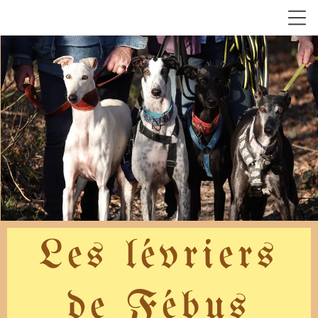
Les lévriers
de Fébus