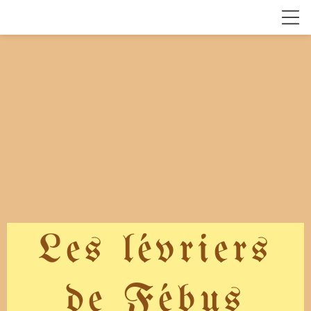
Les lévriers
de Fébus