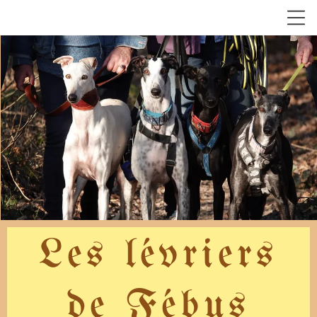
Les lévriers
de Fébus