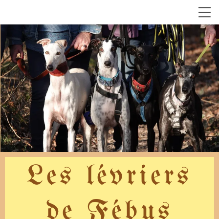
Les lévriers
de Fébus