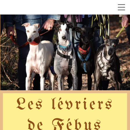
Les lévriers
de Fébus