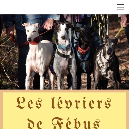
Les lévriers
de Fébus